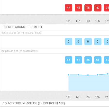
44
45
45
40
3
13h
14h
15h
16h
17
PRÉCIPITATIONS ET HUMIDITÉ
Précipitations (en milimètres / heure)
0
0
0
0
0
Taux d'humidité (en pourcentage)
56
56
55
56
5
13h
14h
15h
16h
17
COUVERTURE NUAGEUSE (EN POURCENTAGE)