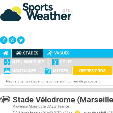
+
-
STADES
VAGUES
KITE / WINDSURF
GOLFS
MONTAGNES
AUTRES
OFFRES PROS
Stade Vélodrome (Marseille
Provence Alpes Côte d'Azur, France