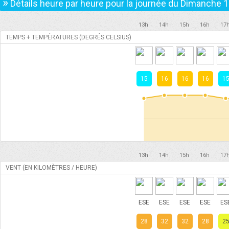
»
Détails heure par heure pour la journée du
Dimanche 1
13h
14h
15h
16h
17
TEMPS + TEMPÉRATURES (DEGRÉS CELSIUS)
15
16
16
16
1
13h
14h
15h
16h
17
VENT (EN KILOMÈTRES / HEURE)
ESE
ESE
ESE
ESE
ES
28
32
32
28
2