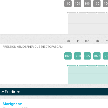
100
100
100
100
10
13h
14h
15h
16h
17
PRESSION ATMOSPHÉRIQUE (HECTOPASCAL)
1028
1028
1027
1027
10
»
En direct
Marignane