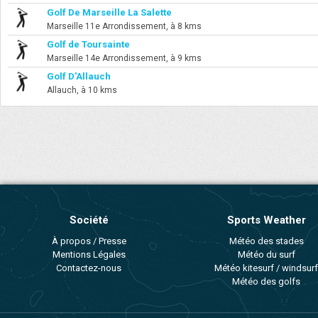
Golf De Marseille La Salette
Marseille 11e Arrondissement, à 8 kms
Golf de Toursainte
Marseille 14e Arrondissement, à 9 kms
Golf D'Allauch
Allauch, à 10 kms
Société
Sports Weather
À propos / Presse
Météo des stades
Mentions Légales
Météo du surf
Contactez-nous
Météo kitesurf / windsurf
Météo des golfs