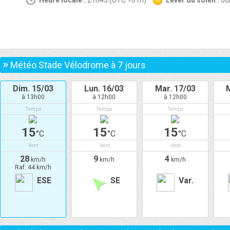
Heure locale :
21h43 (UTC +01h)
Lever du soleil :
0
»
Météo Stade Vélodrome à
7
jours
Dim. 15/03
Lun. 16/03
Mar. 17/03
M
à 13h00
à 12h00
à 12h00
Temps
Temps
Temps
15
15
15
°C
°C
°C
Vent
Vent
Vent
28
9
4
km/h
km/h
km/h
Raf. 44 km/h
ESE
SE
Var.