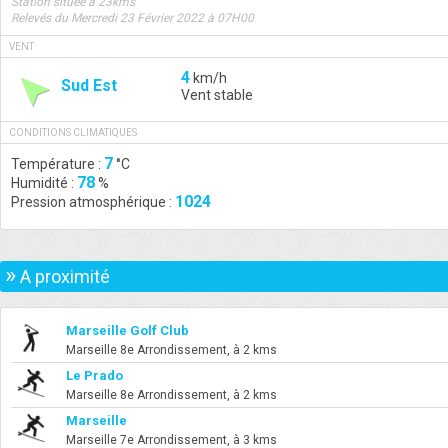
Station située à 23kms
Relevés du Mercredi 23 Février 2022 à 07H00
VENT
4
km/h
Sud Est
Vent stable
CONDITIONS CLIMATIQUES
7
Température :
°C
78
Humidité :
%
1024
Pression atmosphérique :
»
A proximité
Marseille Golf Club
Marseille 8e Arrondissement, à 2 kms
Le Prado
Marseille 8e Arrondissement, à 2 kms
Marseille
Marseille 7e Arrondissement, à 3 kms