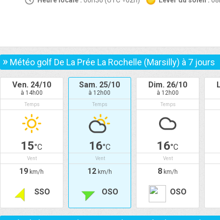
Heure locale :
00h36 (UTC +02h)
Lever du soleil :
0
»
Météo golf De La Prée La Rochelle (Marsilly) à
7
jours
Ven. 24/10
Sam. 25/10
Dim. 26/10
à 14h00
à 12h00
à 12h00
Temps
Temps
Temps
15
16
16
°C
°C
°C
Vent
Vent
Vent
19
12
8
km/h
km/h
km/h
SSO
OSO
OSO