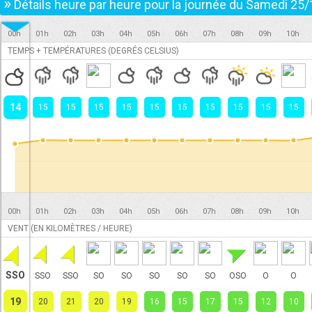
»
Détails heure par heure pour la journée du
Samedi 25/
00h
01h
02h
03h
04h
05h
06h
07h
08h
09h
10h
TEMPS + TEMPÉRATURES (DEGRÉS CELSIUS)
14
15
15
15
15
15
15
15
15
15
15
00h
01h
02h
03h
04h
05h
06h
07h
08h
09h
10h
VENT (EN KILOMÈTRES / HEURE)
SSO
SSO
SSO
SO
SO
SO
SO
SO
OSO
O
O
19
20
21
20
19
16
15
17
15
12
10