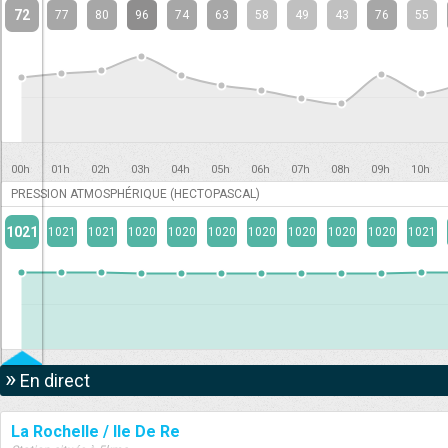
72
77
80
96
74
63
58
49
43
76
55
00h
01h
02h
03h
04h
05h
06h
07h
08h
09h
10h
PRESSION ATMOSPHÉRIQUE (HECTOPASCAL)
1021
1021
1021
1020
1020
1020
1020
1020
1020
1020
1021
»
En direct
La Rochelle / Ile De Re