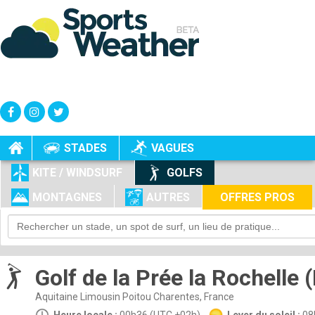
+
-
STADES
VAGUES
KITE / WINDSURF
GOLFS
MONTAGNES
AUTRES
OFFRES PROS
Golf de la Prée la Rochelle (
Aquitaine Limousin Poitou Charentes, France